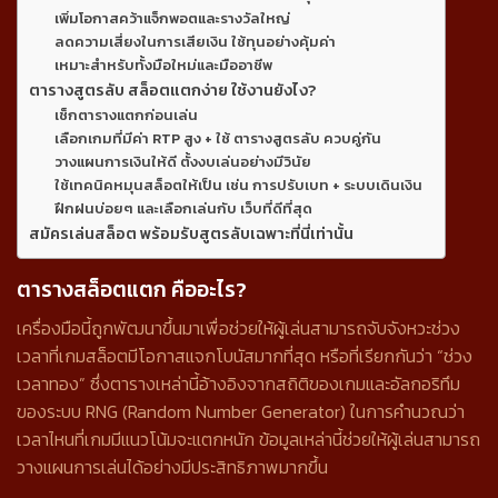
เพิ่มโอกาสคว้าแจ็กพอตและรางวัลใหญ่
ลดความเสี่ยงในการเสียเงิน ใช้ทุนอย่างคุ้มค่า
เหมาะสำหรับทั้งมือใหม่และมืออาชีพ
ตารางสูตรลับ สล็อตแตกง่าย ใช้งานยังไง?
เช็กตารางแตกก่อนเล่น
เลือกเกมที่มีค่า RTP สูง + ใช้ ตารางสูตรลับ ควบคู่กัน
วางแผนการเงินให้ดี ตั้งงบเล่นอย่างมีวินัย
ใช้เทคนิคหมุนสล็อตให้เป็น เช่น การปรับเบท + ระบบเดินเงิน
ฝึกฝนบ่อยๆ และเลือกเล่นกับ เว็บที่ดีที่สุด
สมัครเล่นสล็อต พร้อมรับสูตรลับเฉพาะที่นี่เท่านั้น
ตารางสล็อตแตก คืออะไร?
เครื่องมือนี้ถูกพัฒนาขึ้นมาเพื่อช่วยให้ผู้เล่นสามารถจับจังหวะช่วง
เวลาที่เกมสล็อตมีโอกาสแจกโบนัสมากที่สุด หรือที่เรียกกันว่า “ช่วง
เวลาทอง” ซึ่งตารางเหล่านี้อ้างอิงจากสถิติของเกมและอัลกอริทึม
ของระบบ RNG (Random Number Generator) ในการคำนวณว่า
เวลาไหนที่เกมมีแนวโน้มจะแตกหนัก ข้อมูลเหล่านี้ช่วยให้ผู้เล่นสามารถ
วางแผนการเล่นได้อย่างมีประสิทธิภาพมากขึ้น