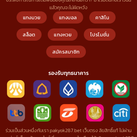
แล้วคุณจะไม่ผิดหวัง
แทงมวย
แทงบอล
คาสิโน
สล็อต
แทงหวย
โปรโมชั่น
สมัครสมาชิก
รองรับทุกธนาคาร
ร่วมเป็นส่วนหนึ่งกับเรา pakyok287.bet เว็บตรง ลิขสิทธิ์แท้ ไม่ผ่าน