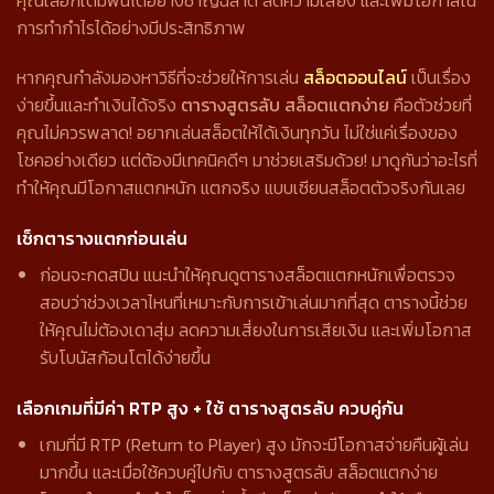
การทำกำไรได้อย่างมีประสิทธิภาพ
หากคุณกำลังมองหาวิธีที่จะช่วยให้การเล่น
สล็อตออนไลน์
เป็นเรื่อง
ง่ายขึ้นและทำเงินได้จริง
ตารางสูตรลับ สล็อตแตกง่าย
คือตัวช่วยที่
คุณไม่ควรพลาด! อยากเล่นสล็อตให้ได้เงินทุกวัน ไม่ใช่แค่เรื่องของ
โชคอย่างเดียว แต่ต้องมีเทคนิคดีๆ มาช่วยเสริมด้วย! มาดูกันว่าอะไรที่
ทำให้คุณมีโอกาสแตกหนัก แตกจริง แบบเซียนสล็อตตัวจริงกันเลย
เช็กตารางแตกก่อนเล่น
ก่อนจะกดสปิน แนะนำให้คุณดูตารางสล็อตแตกหนักเพื่อตรวจ
สอบว่าช่วงเวลาไหนที่เหมาะกับการเข้าเล่นมากที่สุด ตารางนี้ช่วย
ให้คุณไม่ต้องเดาสุ่ม ลดความเสี่ยงในการเสียเงิน และเพิ่มโอกาส
รับโบนัสก้อนโตได้ง่ายขึ้น
เลือกเกมที่มีค่า RTP สูง + ใช้ ตารางสูตรลับ ควบคู่กัน
เกมที่มี RTP (Return to Player) สูง มักจะมีโอกาสจ่ายคืนผู้เล่น
มากขึ้น และเมื่อใช้ควบคู่ไปกับ ตารางสูตรลับ สล็อตแตกง่าย