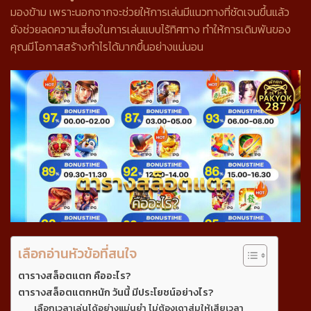
มองข้าม เพราะนอกจากจะช่วยให้การเล่นมีแนวทางที่ชัดเจนขึ้นแล้ว
ยังช่วยลดความเสี่ยงในการเล่นแบบไร้ทิศทาง ทำให้การเดิมพันของ
คุณมีโอกาสสร้างกำไรได้มากขึ้นอย่างแน่นอน
เลือกอ่านหัวข้อที่สนใจ
ตารางสล็อตแตก คืออะไร?
ตารางสล็อตแตกหนัก วันนี้ มีประโยชน์อย่างไร?
เลือกเวลาเล่นได้อย่างแม่นยำ ไม่ต้องเดาสุ่มให้เสียเวลา