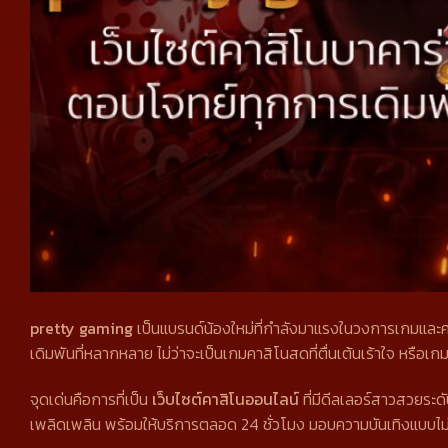
pretty gaming
เป็นแบรนด์น้องใหม่ที่กำลังมาแรงในวงการเกมแล
เดิมพันที่หลากหลาย ไม่ว่าจะเป็นเกมคาสิโนสดที่ตื่นเต้นเร้าใจ หรือเกม
จุดเด่นคือการที่เป็น
เว็บไซต์คาสิโนออนไลน์
ที่มีดีลเลอร์สาวสวยระ
เพลิดเพลิน พร้อมให้บริการตลอด 24 ชั่วโมง มอบความบันเทิงแบบไม่