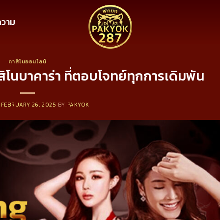
ความ
คาสิโนออนไลน์
ิโนบาคาร่า ที่ตอบโจทย์ทุกการเดิมพัน
N
FEBRUARY 26, 2025
BY
PAKYOK