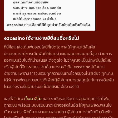
ดูแลโดยทีมงานมืออาชีพ
ระบบฝาก-ถอนรวดเร็ว ปลอดภัย
การทำธุรกรรมการเงินยอดเยี่ยม
เปิดให้บริการตลอด 24 ชั่วโมง
ezcasino ทางเลือกที่ดีที่สุดสำหรับนักเดิมพันตัวจริง
ezcasino ใช้งานง่ายอีซี่สมชื่อหรือไม่
ที่นี่คือแหล่งเดิมพันออนไลน์ที่เปิดโอกาสให้ทุกคนได้สัมผัส
ประสบการณ์การเดิมพันที่ใช้งานง่ายและสะดวกสบายที่สุด ด้วยการ
ออกแบบเว็บไซต์ที่น่าเล่นและดึงดูดใจ ไม่ว่าคุณจะเป็นนักพนันมือใหม่
หรือผู้เล่นที่มีประสบการณ์ก็สามารถเข้าถึง
ezcasino
ได้อย่าง
ง่ายดาย เพราะเรารวบรวมทุกความบันเทิงไว้ครบจบในที่เดียว ทุกเกม
ได้รับการพัฒนามาอย่างดีเพื่อให้ผู้เล่นสามารถสนุกไปกับการเดิมพัน
ได้อย่างราบรื่นผ่านระบบที่เสถียรและใช้งานง่าย
และที่สำคัญ
เว็บคาสิโน
ของเรายังรองรับการเล่นผ่านสมาร์ทโฟน
ทุกระบบ พร้อมระบบปรับขนาดหน้าจออัตโนมัติ ให้คุณเพลิดเพลินไป
กับภาพกราฟิกที่สวยงามแบบสบายตา ผู้เล่นสามารถเริ่มต้นเดิมพัน