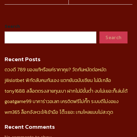
Search
Search
Recent Posts
ดวงดี 789 ของแท้หรือแค่ราคาคุย? วัดกันหมัดต่อหมัด
jilislotbet พิกัดลับคนกันเอง แตกยับฉบับเซียน ไม่มีเกลือ
tony1688 สล็อตตรงสายทุนเบา ฝากไม่มีขั้นต่ำ งบไม่เยอะก็เล่นได้
goatgame99 บาคาร่าวอเลท เครดิตฟรีไม่กั๊ก ระบบดีไม่งอแง
wm365 ล็อกจังหวะให้เข้ามือ โต๊ะเยอะ เกมไหลแบบไม่สะดุด
Recent Comments