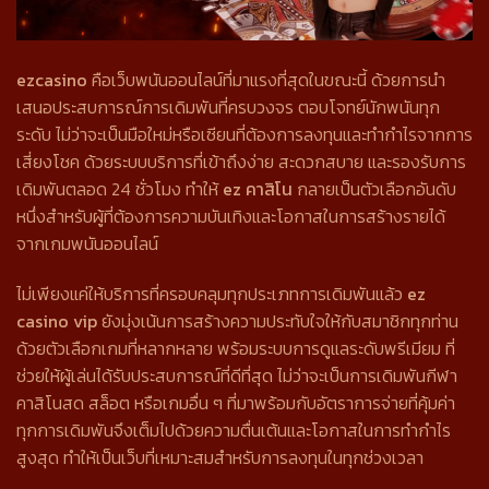
ezcasino
คือเว็บพนันออนไลน์ที่มาแรงที่สุดในขณะนี้ ด้วยการนำ
เสนอประสบการณ์การเดิมพันที่ครบวงจร ตอบโจทย์นักพนันทุก
ระดับ ไม่ว่าจะเป็นมือใหม่หรือเซียนที่ต้องการลงทุนและทำกำไรจากการ
เสี่ยงโชค ด้วยระบบบริการที่เข้าถึงง่าย สะดวกสบาย และรองรับการ
เดิมพันตลอด 24 ชั่วโมง ทำให้
ez
คาสิโน
กลายเป็นตัวเลือกอันดับ
หนึ่งสำหรับผู้ที่ต้องการความบันเทิงและโอกาสในการสร้างรายได้
จากเกมพนันออนไลน์
ไม่เพียงแค่ให้บริการที่ครอบคลุมทุกประเภทการเดิมพันแล้ว
ez
casino vip
ยังมุ่งเน้นการสร้างความประทับใจให้กับสมาชิกทุกท่าน
ด้วยตัวเลือกเกมที่หลากหลาย พร้อมระบบการดูแลระดับพรีเมียม ที่
ช่วยให้ผู้เล่นได้รับประสบการณ์ที่ดีที่สุด ไม่ว่าจะเป็นการเดิมพันกีฬา
คาสิโนสด สล็อต หรือเกมอื่น ๆ ที่มาพร้อมกับอัตราการจ่ายที่คุ้มค่า
ทุกการเดิมพันจึงเต็มไปด้วยความตื่นเต้นและโอกาสในการทำกำไร
สูงสุด ทำให้เป็นเว็บที่เหมาะสมสำหรับการลงทุนในทุกช่วงเวลา