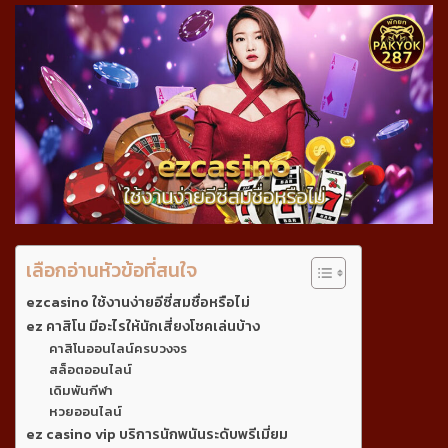
เลือกอ่านหัวข้อที่สนใจ
ezcasino ใช้งานง่ายอีซี่สมชื่อหรือไม่
ez คาสิโน มีอะไรให้นักเสี่ยงโชคเล่นบ้าง
คาสิโนออนไลน์ครบวงจร
สล็อตออนไลน์
เดิมพันกีฬา
หวยออนไลน์
ez casino vip บริการนักพนันระดับพรีเมี่ยม