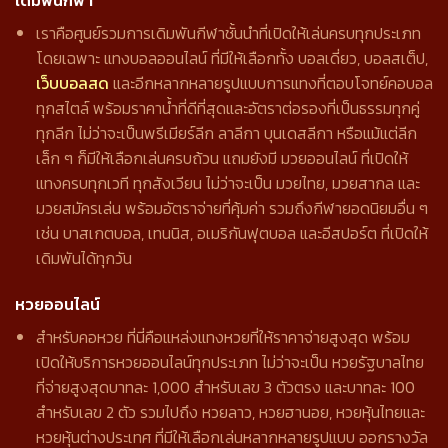
เดิมพันกีฬา
เราคือศูนย์รวมการเดิมพันกีฬาชั้นนำที่เปิดให้เล่นครบทุกประเภท
โดยเฉพาะ แทงบอลออนไลน์ ที่มีให้เลือกทั้ง บอลเดี่ยว, บอลสเต็ป,
เว็บบอลสด
และอีกหลากหลายรูปแบบการแทงที่ตอบโจทย์คอบอล
ทุกสไตล์ พร้อมราคาน้ำที่ดีที่สุดและอัตราต่อรองที่เป็นธรรมทุกคู่
ทุกลีก ไม่ว่าจะเป็นพรีเมียร์ลีก ลาลีกา บุนเดสลีกา หรือแม้แต่ลีก
เล็ก ๆ ก็มีให้เลือกเล่นครบถ้วน แถมยังมี มวยออนไลน์ ที่เปิดให้
แทงครบทุกเวที ทุกสังเวียน ไม่ว่าจะเป็น มวยไทย, มวยสากล และ
มวยสมัครเล่น พร้อมอัตราจ่ายที่คุ้มค่า รวมถึงกีฬายอดนิยมอื่น ๆ
เช่น บาสเกตบอล, เทนนิส, อเมริกันฟุตบอล และอีสปอร์ต ที่เปิดให้
เดิมพันได้ทุกวัน
หวยออนไลน์
สำหรับคอหวย ที่นี่คือแหล่งแทงหวยที่ให้ราคาจ่ายสูงสุด พร้อม
เปิดให้บริการหวยออนไลน์ทุกประเภท ไม่ว่าจะเป็น หวยรัฐบาลไทย
ที่จ่ายสูงสุดบาทละ 1,000 สำหรับเลข 3 ตัวตรง และบาทละ 100
สำหรับเลข 2 ตัว รวมไปถึง หวยลาว, หวยฮานอย, หวยหุ้นไทยและ
หวยหุ้นต่างประเทศ ที่มีให้เลือกเล่นหลากหลายรูปแบบ ออกรางวัล