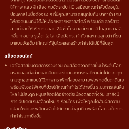
ให้ภาพ แสง สี เสียง คมชัดระดับ HD เสมือนคุณกำลังนั่งอยู่ใน
บ่อนคาสิโนชื่อดังจริง ๆ ที่นี่คุณสามารถสนุกไปกับ บาคาร่า เกม
ไพ่ยอดนิยมที่มีโต๊ะให้เลือกหลากหลายสไตล์ พร้อมดีลเลอร์สาว
สวยที่คอยให้บริการตลอด 24 ชั่วโมง ยังมีเกมคาสิโนสุดคลาสสิ
กอื่น ๆ อย่าง รูเล็ต, ไฮโล, เสือมังกร, กำถั่ว และเกมลูกเต๋า ที่ขน
มาแบบจัดเต็ม ให้คุณได้ลุ้นโชคและสร้างกำไรได้ไม่มีที่สิ้นสุด
สล็อตออนไลน์
เอาใจสายปั่นด้วยการรวบรวมเกมสล็อตจากค่ายชั้นนำระดับโลก
ครอบคลุมทั้งค่ายยอดนิยมและค่ายนอกกระแสที่หาเล่นได้ยาก ทุก
เกมถูกออกแบบให้มีภาพกราฟิกที่สวยงาม เอฟเฟกต์ตื่นตาตื่นใจ
พร้อมฟีเจอร์พิเศษที่ช่วยให้คุณทำกำไรได้ง่ายขึ้น ระบบการเล่นลื่น
ไหล ไม่มีสะดุด หมุนสล็อตได้อย่างต่อเนื่องตลอดทั้งวัน เรายังมี
การ อัปเดตเกมสล็อตใหม่ ๆ ก่อนใคร เพื่อให้คุณได้สัมผัสความ
แปลกใหม่และเพลิดเพลินไปกับเกมล่าสุดที่มาพร้อมโอกาสในการ
ทำกำไรมากยิ่งขึ้น