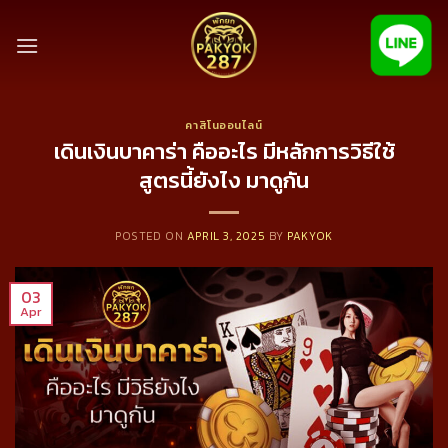
Skip
to
content
คาสิโนออนไลน์
เดินเงินบาคาร่า คืออะไร มีหลักการวิธีใช้
สูตรนี้ยังไง มาดูกัน
POSTED ON
APRIL 3, 2025
BY
PAKYOK
03
Apr