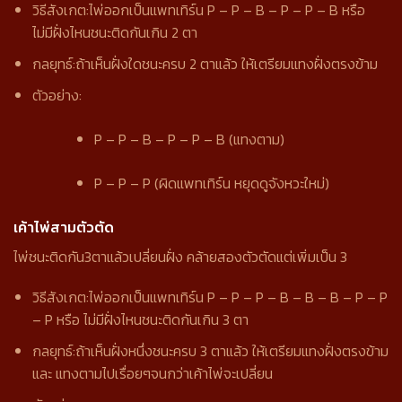
วิธีสังเกต:ไพ่ออกเป็นแพทเทิร์น P – P – B – P – P – B หรือ
ไม่มีฝั่งไหนชนะติดกันเกิน 2 ตา
กลยุทธ์:ถ้าเห็นฝั่งใดชนะครบ 2 ตาแล้ว ให้เตรียมแทงฝั่งตรงข้าม
ตัวอย่าง:
P – P – B – P – P – B (แทงตาม)
P – P – P (ผิดแพทเทิร์น หยุดดูจังหวะใหม่)
เค้าไพ่สามตัวตัด
ไพ่ชนะติดกัน3ตาแล้วเปลี่ยนฝั่ง คล้ายสองตัวตัดแต่เพิ่มเป็น 3
วิธีสังเกต:ไพ่ออกเป็นแพทเทิร์น P – P – P – B – B – B – P – P
– P หรือ ไม่มีฝั่งไหนชนะติดกันเกิน 3 ตา
กลยุทธ์:ถ้าเห็นฝั่งหนึ่งชนะครบ 3 ตาแล้ว ให้เตรียมแทงฝั่งตรงข้าม
และ แทงตามไปเรื่อยๆจนกว่าเค้าไพ่จะเปลี่ยน