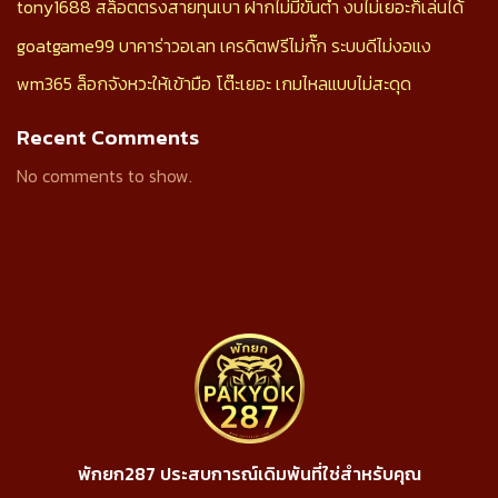
tony1688 สล็อตตรงสายทุนเบา ฝากไม่มีขั้นต่ำ งบไม่เยอะก็เล่นได้
goatgame99 บาคาร่าวอเลท เครดิตฟรีไม่กั๊ก ระบบดีไม่งอแง
wm365 ล็อกจังหวะให้เข้ามือ โต๊ะเยอะ เกมไหลแบบไม่สะดุด
Recent Comments
No comments to show.
พักยก287 ประสบการณ์เดิมพันที่ใช่สำหรับคุณ