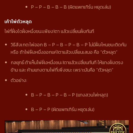
P – P – B – B – B (ผิดแพทเทิร์น หยุดเล่น)
เค้าไพ่ตัวหลุด
ไพ่ที่ฝั่งใดฝั่งหนึ่งชนะเพียง1ตา แล้วเปลี่ยนฝั่งทันที
วิธีสังเกต:ไพ่ออก B – P – B – P – B – P ไม่มีฝั่งไหนชนะติดกัน
หรือ ถ้าไพ่ฝั่งหนึ่งออกแค่1ตาแล้วเปลี่ยนเสมอ คือ “ตัวหลุด”
กลยุทธ์:ถ้าเห็นไพ่ฝั่งหนึ่งชนะ1ตาแล้วเปลี่ยนทันที ให้แทงฝั่งตรง
ข้าม และ ห้ามแทงตามไพ่ที่เพิ่งชนะ เพราะมันคือ “ตัวหลุด”
ตัวอย่าง:
B – P – B – P – B – P (แทงสวนไพ่หลุด)
B – P – P (ผิดแพทเทิร์น หยุดเล่น)