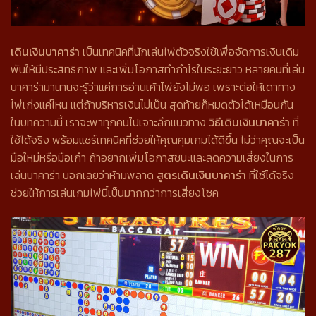
เดินเงินบาคาร่า
เป็นเทคนิคที่นักเล่นไพ่ตัวจริงใช้เพื่อจัดการเงินเดิม
พันให้มีประสิทธิภาพ และเพิ่มโอกาสทำกำไรในระยะยาว หลายคนที่เล่น
บาคาร่ามานานจะรู้ว่าแค่การอ่านเค้าไพ่ยังไม่พอ เพราะต่อให้เดาทาง
ไพ่เก่งแค่ไหน แต่ถ้าบริหารเงินไม่เป็น สุดท้ายก็หมดตัวได้เหมือนกัน
ในบทความนี้ เราจะพาทุกคนไปเจาะลึกแนวทาง
วิธีเดินเงินบาคาร่า
ที่
ใช้ได้จริง พร้อมแชร์เทคนิคที่ช่วยให้คุณคุมเกมได้ดีขึ้น ไม่ว่าคุณจะเป็น
มือใหม่หรือมือเก๋า ถ้าอยากเพิ่มโอกาสชนะและลดความเสี่ยงในการ
เล่นบาคาร่า บอกเลยว่าห้ามพลาด
สูตรเดินเงินบาคาร่า
ที่ใช้ได้จริง
ช่วยให้การเล่นเกมไพ่นี้เป็นมากกว่าการเสี่ยงโชค