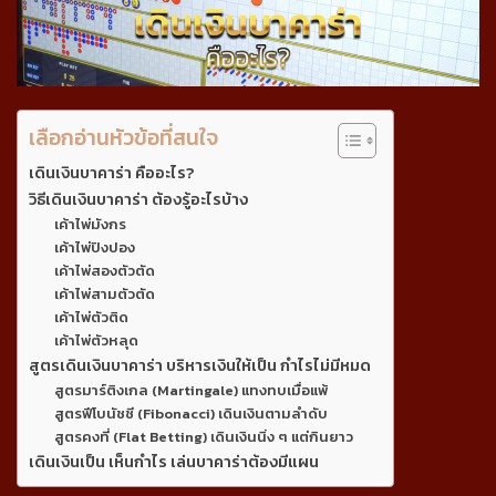
เลือกอ่านหัวข้อที่สนใจ
เดินเงินบาคาร่า คืออะไร?
วิธีเดินเงินบาคาร่า ต้องรู้อะไรบ้าง
เค้าไพ่มังกร
เค้าไพ่ปิงปอง
เค้าไพ่สองตัวตัด
เค้าไพ่สามตัวตัด
เค้าไพ่ตัวติด
เค้าไพ่ตัวหลุด
สูตรเดินเงินบาคาร่า บริหารเงินให้เป็น กำไรไม่มีหมด
สูตรมาร์ติงเกล (Martingale) แทงทบเมื่อแพ้
สูตรฟีโบนัชชี (Fibonacci) เดินเงินตามลำดับ
สูตรคงที่ (Flat Betting) เดินเงินนิ่ง ๆ แต่กินยาว
เดินเงินเป็น เห็นกำไร เล่นบาคาร่าต้องมีแผน