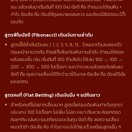
ชนะ แล้วกลับมาเริ่มต้นที่ 100 ใหม่ ข้อดี คือ ถ้าชนะจะได้ทุนคืน +
กำไร ข้อเสีย คือ ต้องใช้ทุนหนาพอสมควร และต้องมีลิมิตของโต๊ะ
รองรับ
สูตรฟีโบนัชชี (Fibonacci) เดินเงินตามลำดับ
สูตรนี้ใช้ลำดับตัวเลข 1, 1, 2, 3, 5, 8, 13… โดยเอาตัวเลขสองตัว
ก่อนหน้ามาบวกกัน ถ้าแพ้ก็เพิ่มเดิมพันตามลำดับ ถ้าชนะให้ถอย
หลังสองขั้น เช่น เริ่มต้นที่ 100 ถ้าเสียไป ให้เล่น 100 → 100 →
200 → 300 → 500 ไปเรื่อยๆ จนกว่าจะชนะแล้วลดเดิมพันลง
ข้อดี คือ คุมความเสี่ยงได้ดีกว่ามาร์ติงเกล ข้อเสีย คือ ต้องมีวินัย
และอดทน
สูตรคงที่ (Flat Betting) เดินเงินนิ่ง ๆ แต่กินยาว
สำหรับคนที่ไม่อยากเสี่ยงมาก สูตรนี้แค่ลงเดิมพันเท่าเดิมทุกตา
เช่น แทง 100 ไปเรื่อยๆ ไม่เพิ่ม ไม่ลด เหมาะกับสาย ค่อยๆตอด
ค่อยๆกิน เน้นความเสถียรของเงินทุน ข้อดี คือ ลดความเสี่ยง
หมดตัวช้า ข้อเสีย คือ กำไรอาจจะไม่ได้พุ่งเร็วเหมือนสูตรอื่น ๆ