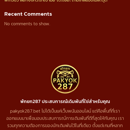
Recent Comments
No comments to show.
พักยก287 ประสบการณ์เดิมพันที่ใช่สำหรับคุณ
pakyok287.bet ไม่ได้เป็นแค่เว็บพนันออนไลน์ แต่คือพื้นที่ที่เรา
ออกแบบมาเพื่อมอบประสบการณ์การเดิมพันที่ดีที่สุดให้กับคุณ เรา
รวมทุกความต้องการของนักเดิมพันไว้ในที่เดียว ตั้งแต่เกมที่หลาก