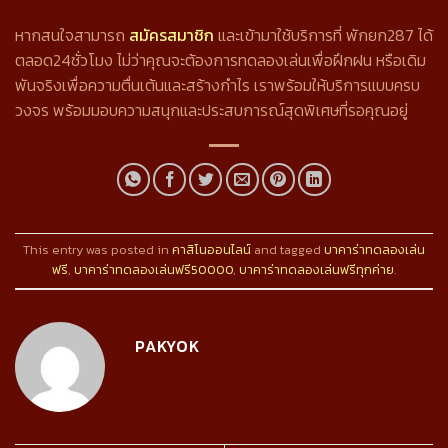
หากสนใจสามารถ
สมัครสมาชิก
และเข้ามาใช้บริการที่ พักยก287 ได้
ตลอด24ชั่วโมง ไม่ว่าคุณจะต้องการทดลองเล่นเพื่อฝึกฝน หรือเดิม
พันจริงเพื่อความตื่นเต้นและสร้างกำไร เราพร้อมให้บริการแบบครบ
วงจร พร้อมมอบความสนุกและประสบการณ์สุดพิเศษที่รอคุณอยู่
This entry was posted in
คาสิโนออนไลน์
and tagged
บาคาร่าทดลองเล่น
ฟรี
,
บาคาร่าทดลองเล่นฟรี50000
,
บาคาร่าทดลองเล่นฟรีทุกค่าย
.
PAKYOK