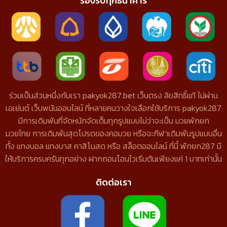
รองรับทุกธนาคาร
ร่วมเป็นส่วนหนึ่งกับเรา pakyok287.bet เว็บตรง ลิขสิทธิ์แท้ ไม่ผ่าน
เอเย่นต์ เว็บพนันออนไลน์ ที่หลายคนวางใจเลือกใช้บริการ pakyok287
มีการเดิมพันที่จัดหนักจัดเต็มทุกรูปแบบไม่ว่าจะเป็น มวยพักยก
มวยไทย การเดิมพันสุดโปรดของคอมวย หรือจะกีฬาเดิมพันรูปแบบอื่น
ทั้ง แทงบอล แทงบาส คาสิโนสด หรือ สล็อตออนไลน์ ที่นี้ พักยก287 มี
ให้บริการครบครันทุกอย่าง ฝากถอนโอนไวเริ่มต้นเพียงแค่ 1 บาทเท่านั้น
ติดต่อเรา