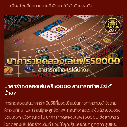
เสี่ยงโชคอื่นๆมากมายที่พัฒนาให้เข้ากับยุคสมัย
บาคาร่าทดลองเล่นฟรี50000 สามารถทำอะไรได้
บ้าง?
การทดลองเล่นบาคาร่าเป็นวิธีที่ยอดเยี่ยมในการทำความเข้าใจเกม
ฝึกฝนทักษะ และเรียนรู้กลยุทธ์ต่างๆ ก่อนที่จะลงเดิมพันด้วยเงินจริง
โดยเฉพาะเมื่อคุณได้รับ บาคาร่าทดลองเล่นฟรี50000 ซึ่งสามารถ
ใช้ทดลองเล่นได้อย่างเต็มที่ ช่วยให้คุณคุ้นเคยกับกฎกติกา รูปแบบ