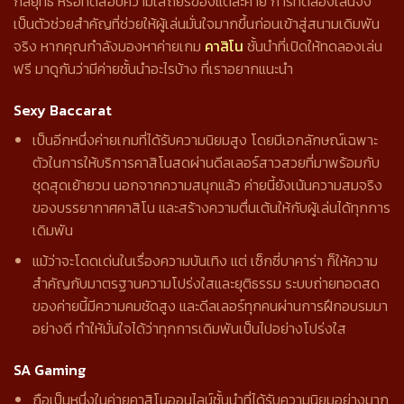
กลยุทธ์ หรือทดสอบความเสถียรของแต่ละค่าย การทดลองเล่นจึง
เป็นตัวช่วยสำคัญที่ช่วยให้ผู้เล่นมั่นใจมากขึ้นก่อนเข้าสู่สนามเดิมพัน
จริง หากคุณกำลังมองหาค่ายเกม
คาสิโน
ชั้นนำที่เปิดให้ทดลองเล่น
ฟรี มาดูกันว่ามีค่ายชั้นนำอะไรบ้าง ที่เราอยากแนะนำ
Sexy Baccarat
เป็นอีกหนึ่งค่ายเกมที่ได้รับความนิยมสูง โดยมีเอกลักษณ์เฉพาะ
ตัวในการให้บริการคาสิโนสดผ่านดีลเลอร์สาวสวยที่มาพร้อมกับ
ชุดสุดเย้ายวน นอกจากความสนุกแล้ว ค่ายนี้ยังเน้นความสมจริง
ของบรรยากาศคาสิโน และสร้างความตื่นเต้นให้กับผู้เล่นได้ทุกการ
เดิมพัน
แม้ว่าจะโดดเด่นในเรื่องความบันเทิง แต่ เซ็กซี่บาคาร่า ก็ให้ความ
สำคัญกับมาตรฐานความโปร่งใสและยุติธรรม ระบบถ่ายทอดสด
ของค่ายนี้มีความคมชัดสูง และดีลเลอร์ทุกคนผ่านการฝึกอบรมมา
อย่างดี ทำให้มั่นใจได้ว่าทุกการเดิมพันเป็นไปอย่างโปร่งใส
SA Gaming
ถือเป็นหนึ่งในค่ายคาสิโนออนไลน์ชั้นนำที่ได้รับความนิยมอย่างมาก