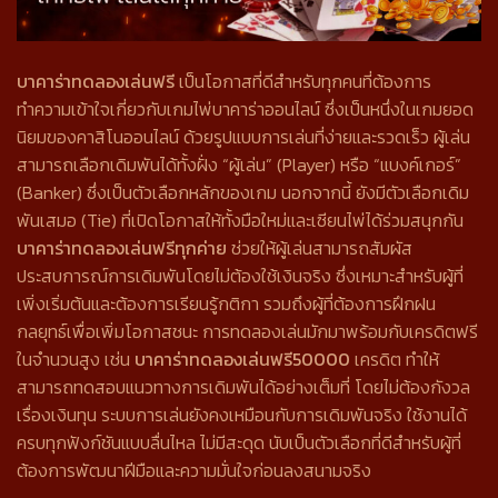
บาคาร่าทดลองเล่นฟรี
เป็นโอกาสที่ดีสำหรับทุกคนที่ต้องการ
ทำความเข้าใจเกี่ยวกับเกมไพ่บาคาร่าออนไลน์ ซึ่งเป็นหนึ่งในเกมยอด
นิยมของคาสิโนออนไลน์ ด้วยรูปแบบการเล่นที่ง่ายและรวดเร็ว ผู้เล่น
สามารถเลือกเดิมพันได้ทั้งฝั่ง “ผู้เล่น” (Player) หรือ “แบงค์เกอร์”
(Banker) ซึ่งเป็นตัวเลือกหลักของเกม นอกจากนี้ ยังมีตัวเลือกเดิม
พันเสมอ (Tie) ที่เปิดโอกาสให้ทั้งมือใหม่และเซียนไพ่ได้ร่วมสนุกกัน
บาคาร่าทดลองเล่นฟรีทุกค่าย
ช่วยให้ผู้เล่นสามารถสัมผัส
ประสบการณ์การเดิมพันโดยไม่ต้องใช้เงินจริง ซึ่งเหมาะสำหรับผู้ที่
เพิ่งเริ่มต้นและต้องการเรียนรู้กติกา รวมถึงผู้ที่ต้องการฝึกฝน
กลยุทธ์เพื่อเพิ่มโอกาสชนะ การทดลองเล่นมักมาพร้อมกับเครดิตฟรี
ในจำนวนสูง เช่น
บาคาร่าทดลองเล่นฟรี
50000
เครดิต ทำให้
สามารถทดสอบแนวทางการเดิมพันได้อย่างเต็มที่ โดยไม่ต้องกังวล
เรื่องเงินทุน ระบบการเล่นยังคงเหมือนกับการเดิมพันจริง ใช้งานได้
ครบทุกฟังก์ชันแบบลื่นไหล ไม่มีสะดุด นับเป็นตัวเลือกที่ดีสำหรับผู้ที่
ต้องการพัฒนาฝีมือและความมั่นใจก่อนลงสนามจริง