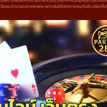
เสถียร โบนัสที่แจกจริง บริการที่รวดเร็ว และที่สำคัญที่สุดคือความน่าเชื่อถ
เป็นของโปรดของใครหลายคน เพราะมันไม่ใช่แค่ความสนุกในมือ แต่ยังเป