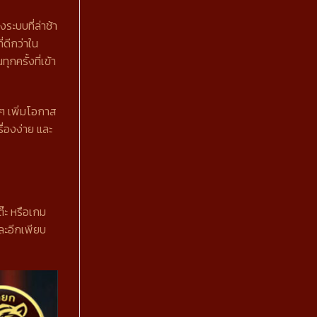
ระบบที่ล่าช้า
่ดีกว่าใน
กครั้งที่เข้า
งๆ เพิ่มโอกาส
ื่องง่าย และ
ต๊ะ หรือเกม
และอีกเพียบ