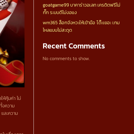
goatgame99 บาคาร่าวอเลท เครดิตฟรีไม่
กั๊ก ระบบดีไม่งอแง
wm365 ล็อกจังหวะให้เข้ามือ โต๊ะเยอะ เกม
ไหลแบบไม่สะดุด
Recent Comments
No comments to show.
คุ้มค่า ไม่
ทั้งความ
ย และความ