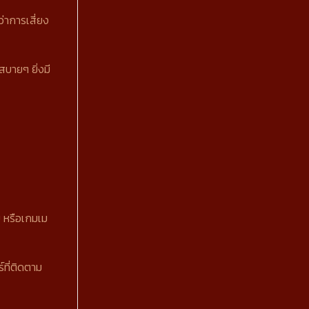
่าการเสี่ยง
สบายๆ ยิ่งมี
 หรือเกมเม
ที่ติดตาม