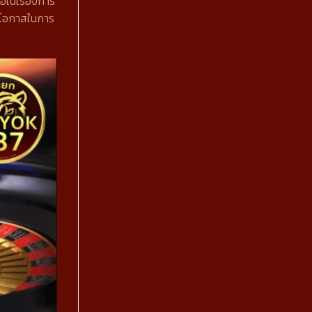
ือในเรื่องการ
็นโอกาสในการ