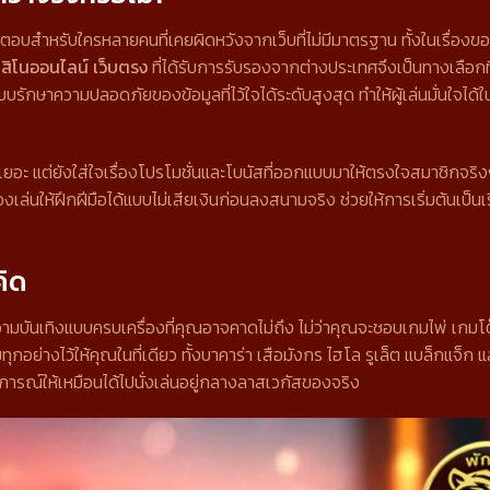
ตอบสำหรับใครหลายคนที่เคยผิดหวังจากเว็บที่ไม่มีมาตรฐาน ทั้งในเรื่องของ
สิโนออนไลน์ เว็บตรง
ที่ได้รับการรับรองจากต่างประเทศจึงเป็นทางเลือกที
รักษาความปลอดภัยของข้อมูลที่ไว้ใจได้ระดับสูงสุด ทำให้ผู้เล่นมั่นใจได้ในทุ
มเยอะ แต่ยังใส่ใจเรื่องโปรโมชั่นและโบนัสที่ออกแบบมาให้ตรงใจสมาชิกจริ
ล่นให้ฝึกฝีมือได้แบบไม่เสียเงินก่อนลงสนามจริง ช่วยให้การเริ่มต้นเป็นเร
คิด
มความบันเทิงแบบครบเครื่องที่คุณอาจคาดไม่ถึง ไม่ว่าคุณจะชอบเกมไพ่ เกมโ
กอย่างไว้ให้คุณในที่เดียว ทั้งบาคาร่า เสือมังกร ไฮโล รูเล็ต แบล็กแจ็ก 
สบการณ์ให้เหมือนได้ไปนั่งเล่นอยู่กลางลาสเวกัสของจริง