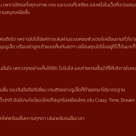
อื่น เพราะมีครบทั้งคุณภาพ เกม และระบบที่เสถียร และหนึ่งในเว็บที่เราขอแน
วามสนุกเหนือชั้น
คนติดใจ เพราะมันไม่ใช่แค่การเล่นผ่านระบบคอมพิวเตอร์เหมือนเกมทั่วไป แ
ูเล็ต หรือเขย่าลูกเต๋าแบบเห็นกันสดๆ เสมือนคุณได้นั่งอยู่ที่โต๊ะในมาเ
ใจ เพราะทุกอย่างเห็นได้ชัด โปร่งใส และค่ายเกมชั้นนำที่ให้บริการในหมวด
ื่น รองรับมือถือดีเยี่ยม เกมฮิตอย่างรูเล็ตก็ทำออกมาได้มาตรฐาน
กติ ยังมีเกมโชว์แนวใหม่ที่สนุกไม่เหมือนใคร เช่น Crazy Time, Dream
จกไพ่พร้อมยิ้มหวานทุกตา เล่นเพลินจนลืมเวลา